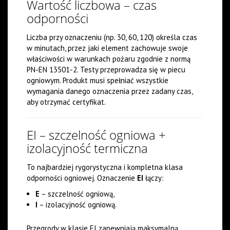
Wartość liczbowa – czas
odporności
Liczba przy oznaczeniu (np. 30, 60, 120) określa czas
w minutach, przez jaki element zachowuje swoje
właściwości w warunkach pożaru zgodnie z normą
PN-EN 13501-2. Testy przeprowadza się w piecu
ogniowym. Produkt musi spełniać wszystkie
wymagania danego oznaczenia przez zadany czas,
aby otrzymać certyfikat.
EI – szczelność ogniowa +
izolacyjność termiczna
To najbardziej rygorystyczna i kompletna klasa
odporności ogniowej. Oznaczenie
EI
łączy:
E
– szczelność ogniową,
I
– izolacyjność ogniową.
Przegrody w klasie EI zapewniają maksymalną