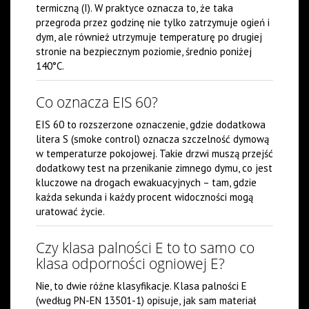
termiczną (I). W praktyce oznacza to, że taka
przegroda przez godzinę nie tylko zatrzymuje ogień i
dym, ale również utrzymuje temperaturę po drugiej
stronie na bezpiecznym poziomie, średnio poniżej
140°C.
Co oznacza EIS 60?
EIS 60 to rozszerzone oznaczenie, gdzie dodatkowa
litera S (smoke control) oznacza szczelność dymową
w temperaturze pokojowej. Takie drzwi muszą przejść
dodatkowy test na przenikanie zimnego dymu, co jest
kluczowe na drogach ewakuacyjnych – tam, gdzie
każda sekunda i każdy procent widoczności mogą
uratować życie.
Czy klasa palności E to to samo co
klasa odporności ogniowej E?
Nie, to dwie różne klasyfikacje. Klasa palności E
(według PN-EN 13501-1) opisuje, jak sam materiał