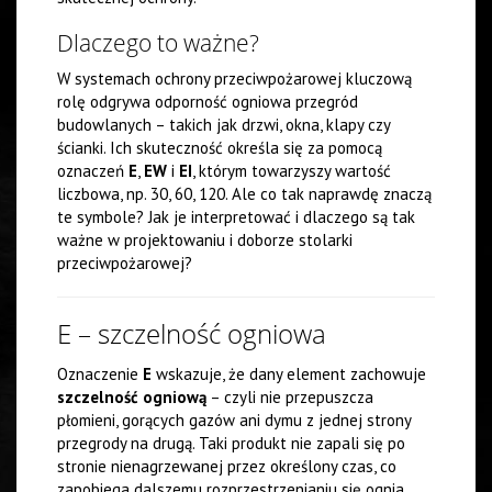
Dlaczego to ważne?
W systemach ochrony przeciwpożarowej kluczową
rolę odgrywa odporność ogniowa przegród
budowlanych – takich jak drzwi, okna, klapy czy
ścianki. Ich skuteczność określa się za pomocą
oznaczeń
E
,
EW
i
EI
, którym towarzyszy wartość
liczbowa, np. 30, 60, 120. Ale co tak naprawdę znaczą
te symbole? Jak je interpretować i dlaczego są tak
ważne w projektowaniu i doborze stolarki
przeciwpożarowej?
E – szczelność ogniowa
Oznaczenie
E
wskazuje, że dany element zachowuje
szczelność ogniową
– czyli nie przepuszcza
płomieni, gorących gazów ani dymu z jednej strony
przegrody na drugą. Taki produkt nie zapali się po
stronie nienagrzewanej przez określony czas, co
zapobiega dalszemu rozprzestrzenianiu się ognia.