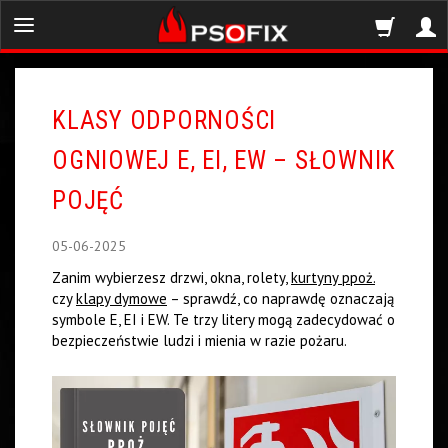
KLASY ODPORNOŚCI
OGNIOWEJ E, EI, EW – SŁOWNIK
POJĘĆ
05-06-2025
Zanim wybierzesz drzwi, okna, rolety,
kurtyny ppoż.
czy
klapy dymowe
– sprawdź, co naprawdę oznaczają
symbole E, EI i EW. Te trzy litery mogą zadecydować o
bezpieczeństwie ludzi i mienia w razie pożaru.