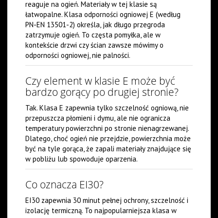
reaguje na ogień. Materiały w tej klasie są
łatwopalne. Klasa odporności ogniowej E (według
PN-EN 13501-2) określa, jak długo przegroda
zatrzymuje ogień. To częsta pomyłka, ale w
kontekście drzwi czy ścian zawsze mówimy o
odporności ogniowej, nie palności.
Czy element w klasie E może być
bardzo gorący po drugiej stronie?
Tak. Klasa E zapewnia tylko szczelność ogniową, nie
przepuszcza płomieni i dymu, ale nie ogranicza
temperatury powierzchni po stronie nienagrzewanej.
Dlatego, choć ogień nie przejdzie, powierzchnia może
być na tyle gorąca, że zapali materiały znajdujące się
w pobliżu lub spowoduje oparzenia.
Co oznacza EI30?
EI30 zapewnia 30 minut pełnej ochrony, szczelność i
izolację termiczną. To najpopularniejsza klasa w