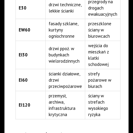
przegrody na
drzwi techniczne,
E30
drogach
lekkie ścianki
ewakuacyjnych
fasady szklane,
przeszklone
EW60
kurtyny
ściany w
ogniochronne
biurowcach
wejścia do
drzwi ppoż. w
mieszkań z
EI30
budynkach
klatki
wielorodzinnych
schodowej
ścianki działowe,
strefy
EI60
drzwi
pożarowe w
przeciwpożarowe
biurach
przemysł,
ściany w
archiwa,
strefach
EI120
infrastruktura
wysokiego
krytyczna
ryzyka