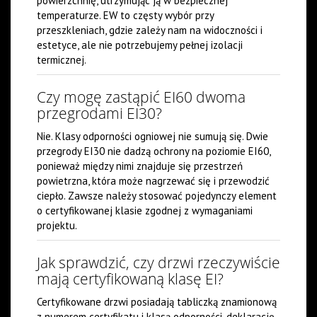
powierzchnię, utrzymując ją w bezpiecznej
temperaturze. EW to częsty wybór przy
przeszkleniach, gdzie zależy nam na widoczności i
estetyce, ale nie potrzebujemy pełnej izolacji
termicznej.
Czy mogę zastąpić EI60 dwoma
przegrodami EI30?
Nie. Klasy odporności ogniowej nie sumują się. Dwie
przegrody EI30 nie dadzą ochrony na poziomie EI60,
ponieważ między nimi znajduje się przestrzeń
powietrzna, która może nagrzewać się i przewodzić
ciepło. Zawsze należy stosować pojedynczy element
o certyfikowanej klasie zgodnej z wymaganiami
projektu.
Jak sprawdzić, czy drzwi rzeczywiście
mają certyfikowaną klasę EI?
Certyfikowane drzwi posiadają tabliczką znamionową
z numerem certyfikatu i klasą odporności, deklarację